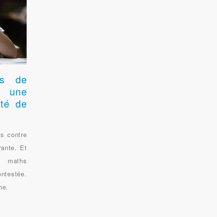
us de
r une
lté de
ns contre
ante. Et
e maths
ntestée.
ne.