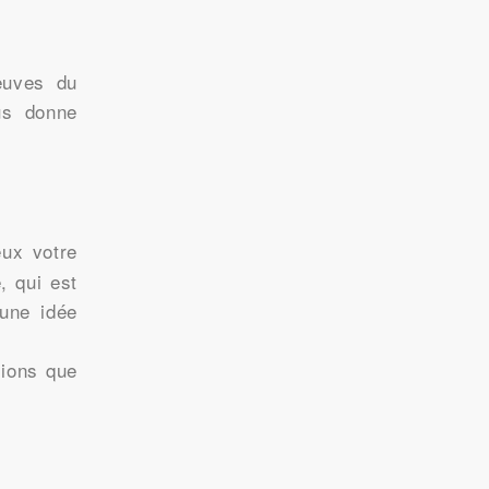
euves du
us donne
ux votre
, qui est
 une idée
sions que